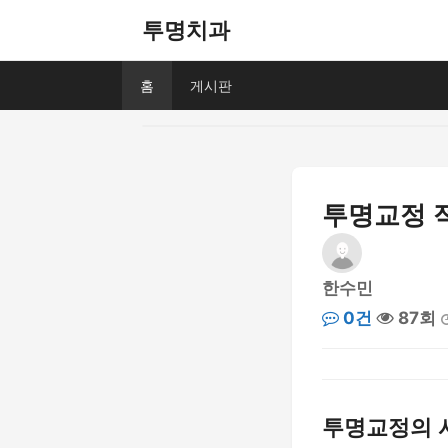
투명치과
홈
게시판
투명교정 적
한수민
0건
87회
투명교정의 시