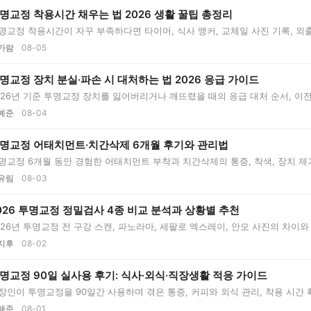
명교정 착용시간 채우는 법 2026 생활 꿀팁 총정리
명교정 착용시간이 자꾸 부족하다면 타이머, 식사 앵커, 교체일 사진 기록, 외출
가람
08-05
명교정 장치 분실·파손 시 대처하는 법 2026 응급 가이드
026년 기준 투명교정 장치를 잃어버리거나 깨뜨렸을 때의 응급 대처 순서, 이전
예준
08-04
명교정 어태치먼트·치간삭제 6개월 후기와 관리법
명교정 6개월 동안 경험한 어태치먼트 부착과 치간삭제의 통증, 착색, 장치 제거법,
유림
08-03
026 투명교정 정밀검사 4종 비교 분석과 상황별 추천
026년 투명교정 전 구강 스캔, 파노라마, 세팔로 엑스레이, 안모 사진의 차이
..
지후
08-02
명교정 90일 실사용 후기: 식사·외식·직장생활 적응 가이드
장인이 투명교정을 90일간 사용하며 겪은 통증, 커피와 외식 관리, 착용 시간 
..
해준
08-01