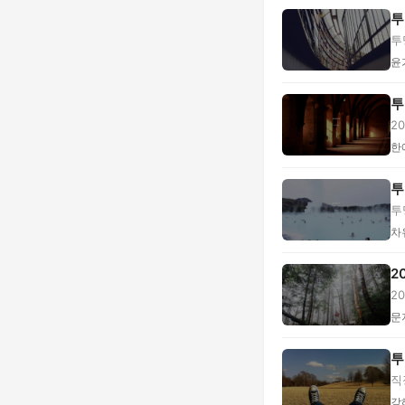
투
투
윤
투
2
...
한
투
투
차
2
2
치.
문
투
직
목.
강