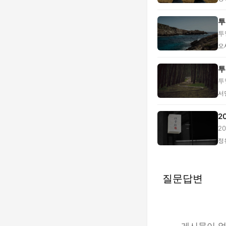
투
투
오
투
투
시.
서
2
2
비.
정
질문답변