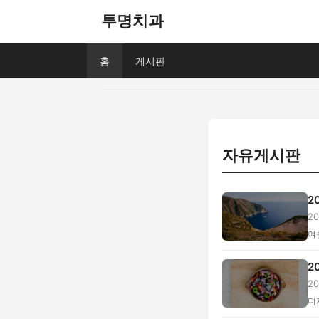
투명치과
홈
게시판
자유게시판
2
2
...
여
2
2
...
디