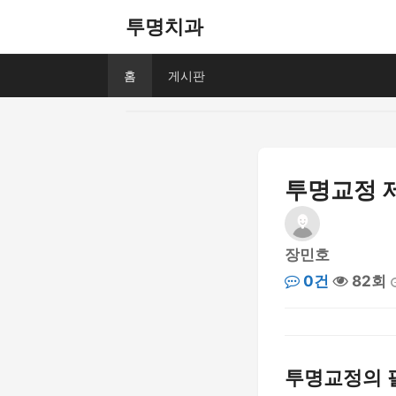
투명치과
홈
게시판
투명교정 제
장민호
0건
82회
투명교정의 