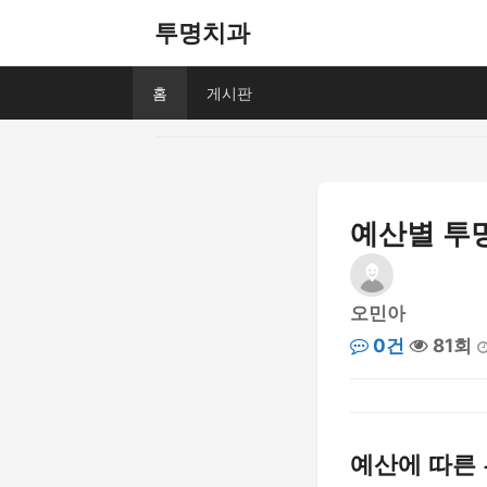
투명치과
홈
게시판
예산별 투
오민아
0건
81회
예산에 따른