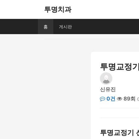
투명치과
홈
게시판
투명교정기 
신유진
0건
89회
투명교정기 선