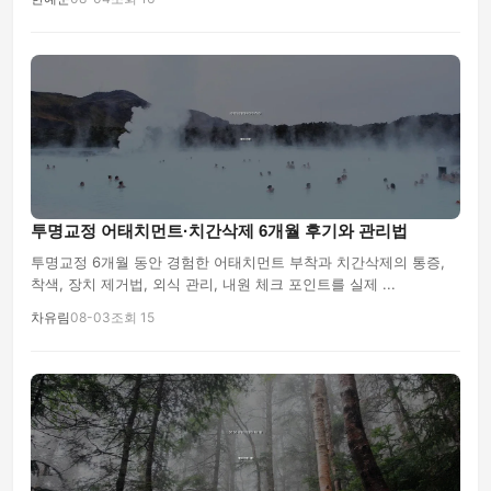
투명교정 어태치먼트·치간삭제 6개월 후기와 관리법
투명교정 6개월 동안 경험한 어태치먼트 부착과 치간삭제의 통증,
착색, 장치 제거법, 외식 관리, 내원 체크 포인트를 실제 ...
차유림
08-03
조회 15