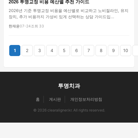
2026 투명교정 비용 예산별 추천 가이드
2026년 기준 투명교정 비용을 예산별로 비교하고 노비절라인, 유지
장치, 추가 비용까지 가성비 있게 선택하는 상담 가이드입...
한재윤
07-24
조회 33
끝
1
2
3
4
5
6
7
8
9
10
투명치과
홈
게시판
개인정보처리방침
© 2026 clearaligner.kr. All rights reserved.