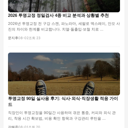
2026 투명교정 정밀검사 4종 비교 분석과 상황별 추천
2026년 투명교정 전 구강 스캔, 파노라마, 세팔로 엑스레이, 안모 사
진의 차이와 한계를 비교합니다. 치열·돌출입·보철 치료 ...
문지후
08-02
조회 23
투명교정 90일 실사용 후기: 식사·외식·직장생활 적응 가이
드
직장인이 투명교정을 90일간 사용하며 겪은 통증, 커피와 외식 관
리, 착용 시간 확보법, 비용 확인 항목과 구강관리 루틴을 ...
강해준
08-01
조회 20